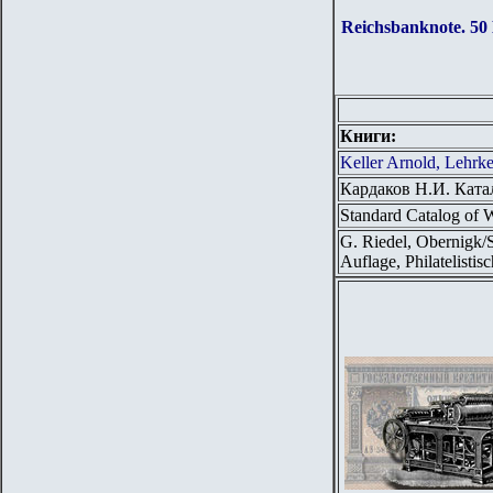
Reichsbanknote.
50
Книги:
Keller Arnold, Lehrk
Кардаков Н.И. Ката
Standard Catalog of 
G. Riedel, Obernigk/
Auflage, Philatelisti