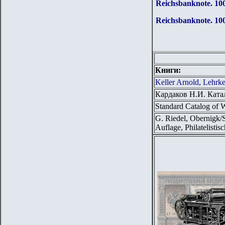
Reichsbanknote.
10
Reichsbanknote.
10
Книги:
Keller Arnold, Lehrk
Кардаков Н.И. Ката
Standard Catalog of 
G. Riedel, Obernigk/
Auflage, Philatelisti