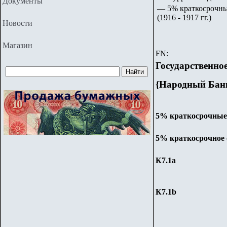
Документы
— 5% краткосрочные
(1916 - 1917 гг.)
Новости
Магазин
FN:
Государственно
{Народный Банк
5% краткосрочные о
5%
краткосрочное
К7.
1
a
К7.
1
b