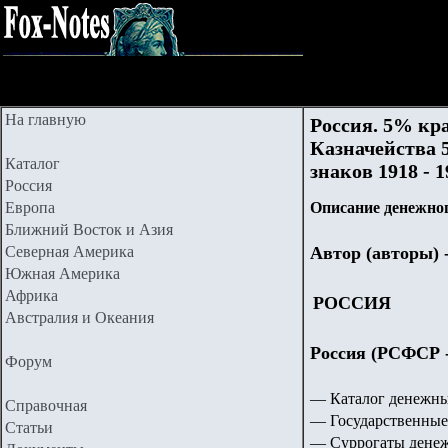
На главную
Россия. 5% кр
Казначейства 5
Каталог
знаков 1918 - 1
Россия
Европа
Описание денежног
Ближний Восток и Азия
Северная Америка
Автор (авторы) 
Южная Америка
Африка
РОССИЯ
Австралия и Океания
Россия (РСФСР - 
Форум
— Каталог денежны
Справочная
— Государственные
Статьи
— Суррогаты денежн