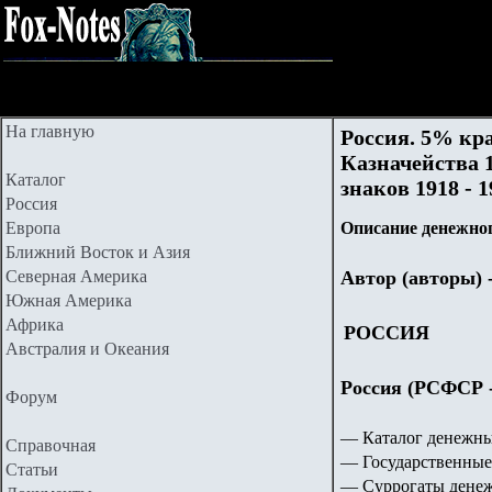
На главную
Россия. 5% кр
Казначейства 1
Каталог
знаков 1918 - 1
Россия
Европа
Описание денежног
Ближний Восток и Азия
Северная Америка
Автор (авторы) 
Южная Америка
Африка
РОССИЯ
Австралия и Океания
Россия (РСФСР - 
Форум
— Каталог денежны
Справочная
— Государственные
Статьи
— Суррогаты денежн