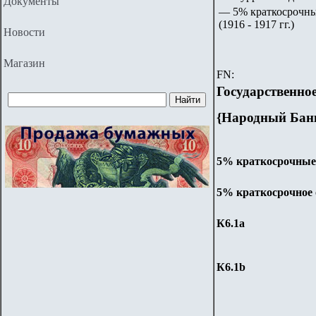
Документы
— 5% краткосрочные
(1916 - 1917 гг.)
Новости
Магазин
FN:
Государственно
{Народный Банк
5% краткосрочные о
5%
краткосрочное
К6.
1
a
К6.
1
b