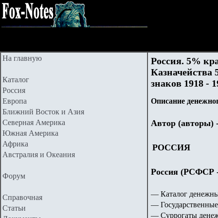
На главную
Россия. 5% кр
Казначейства
Каталог
знаков 1918 - 1
Россия
Европа
Описание денежног
Ближний Восток и Азия
Северная Америка
Автор (авторы) 
Южная Америка
Африка
РОССИЯ
Австралия и Океания
Россия (РСФСР - 
Форум
— Каталог денежны
Справочная
— Государственные
Статьи
— Суррогаты денежн