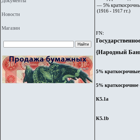
Документы
— 5% краткосрочные
(1916 - 1917 гг.)
Новости
Магазин
FN:
Государственно
{Народный Банк
5% краткосрочные о
5%
краткосрочное
К5.
1
a
К5.
1
b