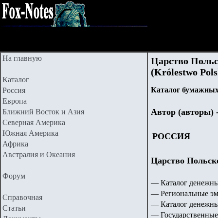
На главную
Царство Польс
(Królestwo Pols
Каталог
Каталог бумажных
Россия
Европа
Автор (авторы) 
Ближний Восток и Азия
Северная Америка
Южная Америка
РОССИЯ
Африка
Австралия и Океания
Царство Польское
Форум
— Каталог денежны
— Региональные эм
Справочная
— Каталог денежны
Статьи
— Государственные