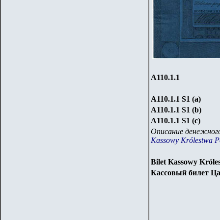
А110.1.1
А110.1.
1
S1
(a)
А110.1.
1
S1
(b)
А110.1.
1
S1
(c)
Описание денежного
Kassowy Królestwa Po
Bilet Kassowy Króle
Кассовый билет Ца