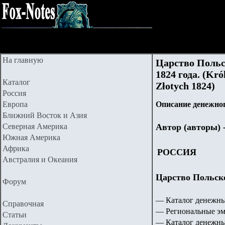
На главную
Царство Польс
1824 года. (Kró
Каталог
Złotych 1824)
Россия
Европа
Описание денежног
Ближний Восток и Азия
Северная Америка
Автор (авторы) 
Южная Америка
Африка
РОССИЯ
Австралия и Океания
Царство Польское
Форум
— Каталог денежны
Справочная
— Региональные эм
Статьи
— Каталог денежны