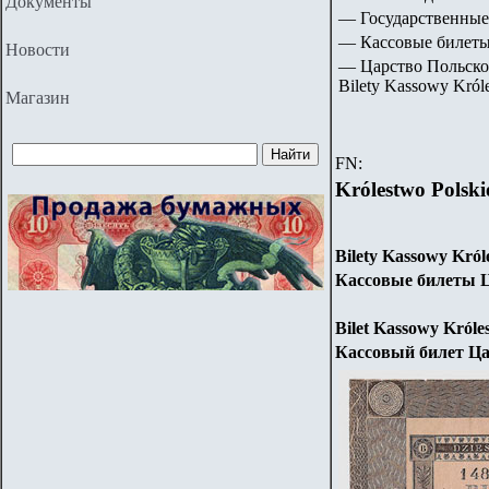
Документы
— Государственные
— Кассовые билеты 
Новости
— Царство Польское
Bilety Kassowy Króle
Магазин
FN:
Królestwo Polski
Bilety Kassowy Król
Кассовые билеты Ц
Bilet Kassowy Króle
Кассовый билет Ца