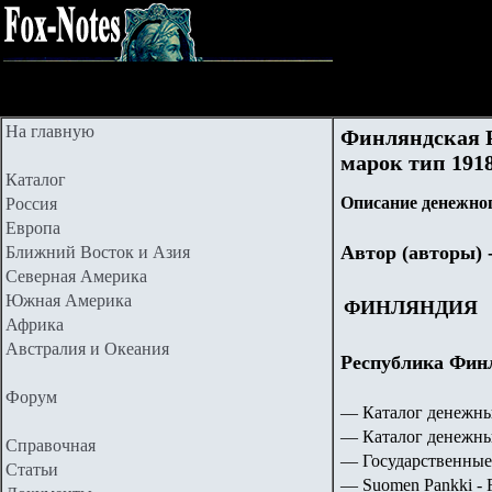
На главную
Финляндская Ре
марок тип 1918
Каталог
Описание денежног
Россия
Европа
Автор (авторы) 
Ближний Восток и Азия
Северная Америка
Южная Америка
ФИНЛЯНДИЯ
Африка
Австралия и Океания
Республика Финл
Форум
— Каталог денежны
— Каталог денежны
Справочная
— Государственные
Статьи
— Suomen Pankki - F