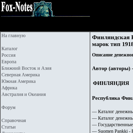
На главную
Финляндская Р
марок тип 1918
Каталог
Описание денежног
Россия
Европа
Автор (авторы) 
Ближний Восток и Азия
Северная Америка
Южная Америка
ФИНЛЯНДИЯ
Африка
Австралия и Океания
Республика Финл
Форум
— Каталог денежны
— Каталог денежны
Справочная
— Государственные
Статьи
— Suomen Pankki - F