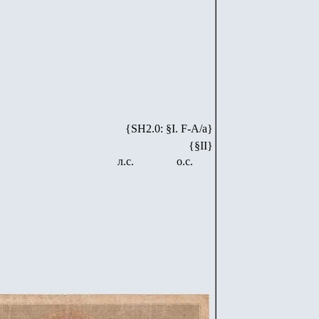
{SH2.0: §I. F-А/а}
{§II}
л.с.
о.с.