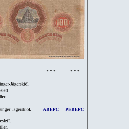
* * *
* * *
inger-Jägerskiöl
sleff.
ler.
inger-Jägerskiöl
.
АВЕРС
РЕВЕРС
sleff.
ler.