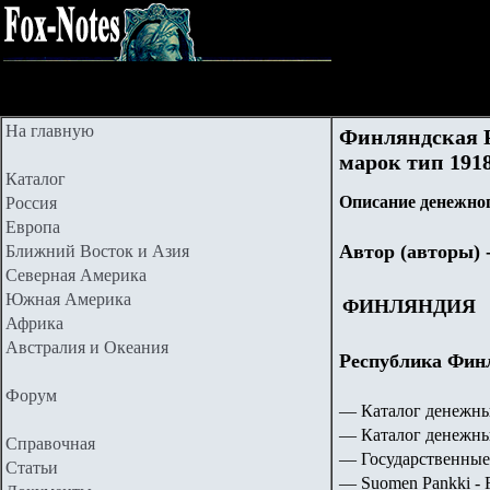
На главную
Финляндская Ре
марок тип 1918
Каталог
Описание денежног
Россия
Европа
Автор (авторы) 
Ближний Восток и Азия
Северная Америка
Южная Америка
ФИНЛЯНДИЯ
Африка
Австралия и Океания
Республика Финл
Форум
— Каталог денежны
— Каталог денежны
Справочная
— Государственные
Статьи
— Suomen Pankki - F