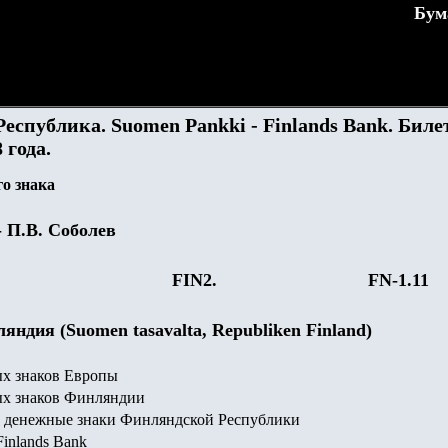
Бум
спублика. Suomen Pankki - Finlands Bank. Биле
 года.
о знака
- П.В. Соболев
FIN
2
.
FN-1.11
яндия (Suomen tasavalta, Republiken Finland)
х знаков Европы
х знаков Финляндии
 денежные знаки Финляндской Республики
inlands Bank