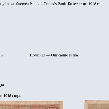
ублика. Suomen Pankki - Finlands Bank. Билеты тип 1918 г.
Р:
Номинал
—
Описание знака
ода
п 1
918
года.