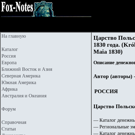
На главную
Царство Польс
1830 года. (Kró
Каталог
Maia 1830)
Россия
Европа
Описание денежног
Ближний Восток и Азия
Северная Америка
Автор (авторы) 
Южная Америка
Африка
РОССИЯ
Австралия и Океания
Царство Польское
Форум
— Каталог денежны
Справочная
— Региональные эм
Статьи
— Каталог денежны