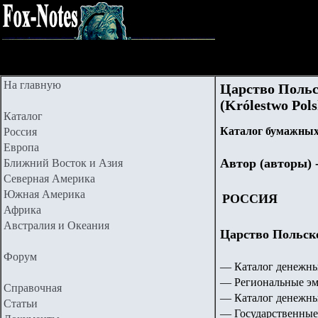
На главную
Царство Польс
(Królestwo Pols
Каталог
Каталог бумажных
Россия
Европа
Автор (авторы) 
Ближний Восток и Азия
Северная Америка
Южная Америка
РОССИЯ
Африка
Австралия и Океания
Царство Польское
Форум
— Каталог денежны
— Региональные эм
Справочная
— Каталог денежны
Статьи
— Государственные