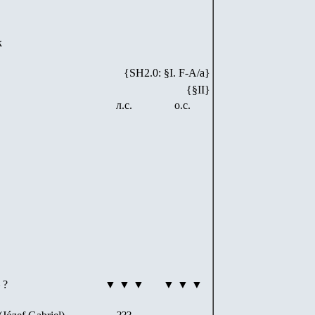
k
{SH2.0: §I. F-А/а}
{§II}
л.с.
о.с.
?
▼ ▼ ▼
▼ ▼ ▼