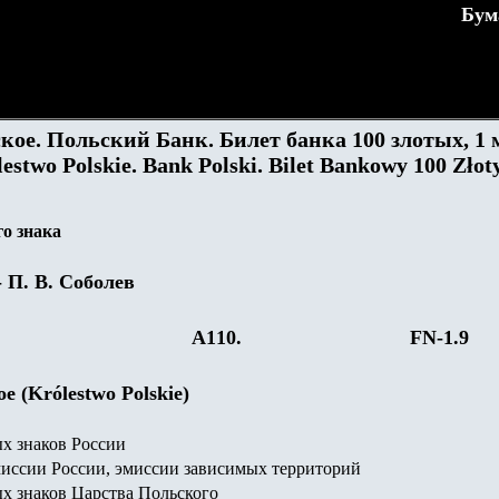
Бум
кое. Польский Банк. Билет банка 100 злотых, 1 
lestwo Polskie. Bank Polski. Bilet Bankowy
100
Złot
о знака
- П.
В. Соболев
А1
1
0.
FN-1.
9
 (Królestwo Polskie)
х знаков России
иссии России, эмиссии зависимых территорий
х знаков Царства Польского