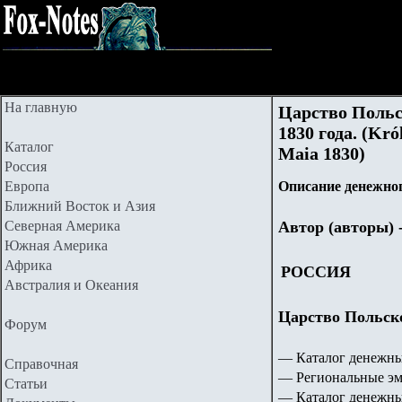
На главную
Царство Польс
1830 года. (Kró
Каталог
Maia 1830)
Россия
Европа
Описание денежног
Ближний Восток и Азия
Северная Америка
Автор (авторы) 
Южная Америка
Африка
РОССИЯ
Австралия и Океания
Царство Польское
Форум
— Каталог денежны
Справочная
— Региональные эм
Статьи
— Каталог денежны