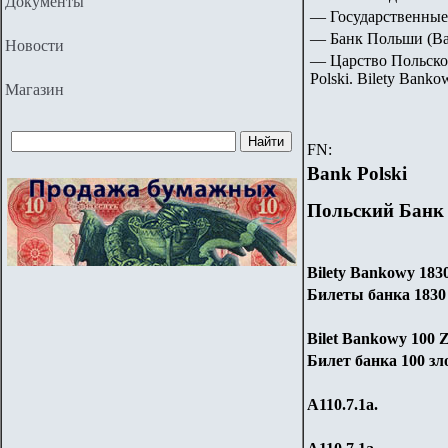
Документы
— Государственные
— Банк Польши (Ban
Новости
— Царство Польское.
Polski
.
Bilety Banko
Магазин
FN:
Bank Polski
Польский Банк
Bilety Bankowy
183
Билеты банка 1830 
Bilet Bankowy
100
Z
Билет банка 100 зл
А110.7.1
a
.