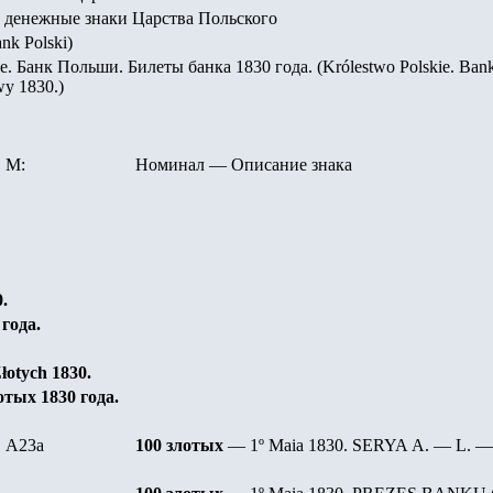
 денежные знаки Царства Польского
k Polski
)
 Банк Польши. Билеты банка 1830 года. (Królestwo Polskie.
Ban
wy
1830
.)
М:
Номинал
—
Описание знака
0
.
года.
łotych 1830
.
отых 1830 года.
A23a
10
0
злотых
— 1º Maia
1830. SERYA
A.
—
L.
—