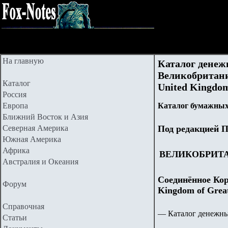
На главную
Каталог денеж
Великобритании
Каталог
United Kingdom 
Россия
Европа
Каталог бумажных 
Ближний Восток и Азия
Северная Америка
Под редакцией П
Южная Америка
Африка
ВЕЛИКОБРИТ
Австралия и Океания
Соединённое Кор
Форум
Kingdom of Great
Справочная
— Каталог денежны
Статьи