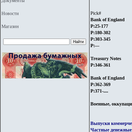
Документы
Pick#
Новости
Bank of England
P:25-177
Магазин
P:180-302
P:303-345
P:---
Treasury Notes
P:346-361
Bank of England
P:362-369
P:371-....
Военные, оккупац
Выпуски коммерчес
Частные денежные