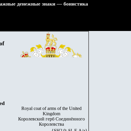
ажные денежные знаки — бонистика
of
ed
Royal coat of arms of the United
Kingdom
Королевский герб Соединённого
Королевства
{SH2.0: §I. F-А/а}