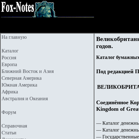
На главную
Великобритани
годов.
Каталог
Каталог бумажных
Россия
Европа
Под редакцией П
Ближний Восток и Азия
Северная Америка
Южная Америка
ВЕЛИКОБРИТ
Африка
Австралия и Океания
Соединённое Кор
Kingdom of Great
Форум
— Каталог денежны
Справочная
— Каталог денежны
Статьи
— Государственные