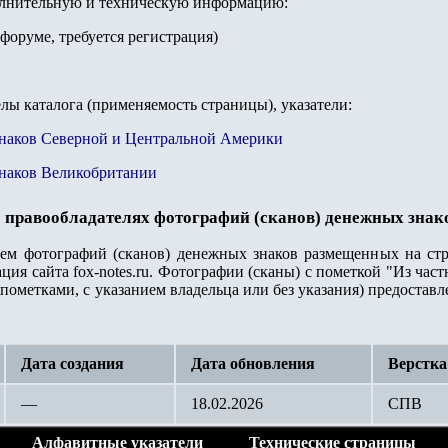
олнительную и техническую информацию:
форуме, требуется регистрация)
елы каталога (применяемость страницы), указатели:
знаков Северной и Центральной Америки
знаков Великобритании
 правообладателях фотографий (сканов) денежных знак
лем фотографий (сканов) денежных знаков размещенных на стр
ция сайта fox-notes.ru. Фотографии (сканы) с пометкой "Из ча
пометками, с указанием владельца или без указания) предостав
Дата создания
Дата обновления
Верстка
—
18.02.2026
СПВ
Алфавитные указатели
Технические страницы