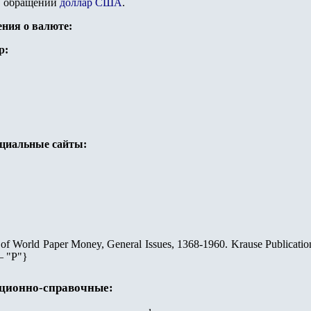
в обращении
доллар США
.
ения о валюте:
р:
ициальные сайты:
 of World Paper Money, General Issues, 1368-1960. Krause Publicatio
— "Р"}
ационно-справочные: