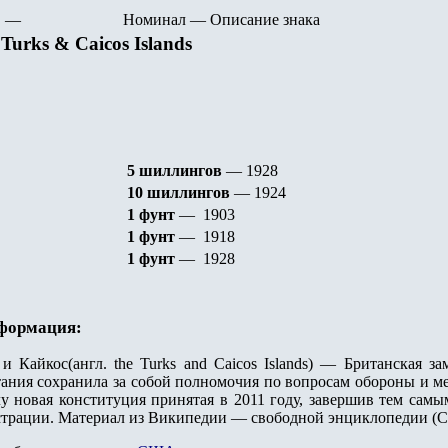
—
Номинал
—
Описание знака
Turks & Caicos Islands
5 шиллингов
— 1928
10 шиллингов
— 1924
1 фунт
— 1903
1 фунт
— 1918
1 фунт
— 1928
нформация:
 и Кайкос(англ. the Turks and Caicos Islands) — Британская з
ания сохранила за собой полномочия по вопросам обороны и м
лу новая конституция принятая в 2011 году, завершив тем сам
страции. Материал из Википедии — свободной энциклопедии (