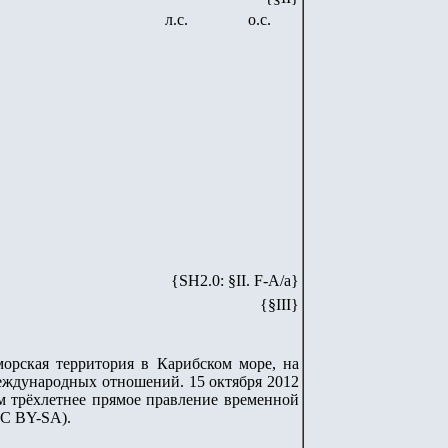
л.с.
о.с.
{SH
2
.
0
: §II. F-A/
a
}
{§III}
аморская территория в Карибском море, на
еждународных отношений. 15 октября 2012
ым трёхлетнее прямое правление временной
CC BY-SA).