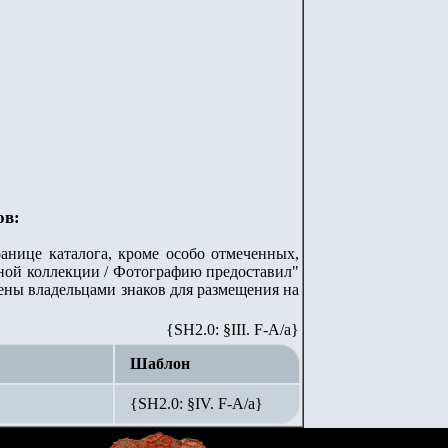
ов:
анице каталога, кроме особо отмеченных,
стной коллекции / Фотографию предоставил"
лены владельцами знаков для размещения на
{SH2.0: §III. F-A/а}
Шаблон
{SH2.0: §IV. F-А/а}