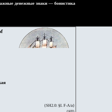
ажные денежные знаки — бонистика
of
кая
{SH2.0: §I. F-А/а}
{§II}