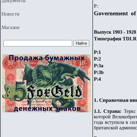
Документы
Р:
Governement of 
Новости
Магазин
Выпуск 1903 - 1928
Типография TDLR
P:1
P:2
P:3a
P:3b
P:4
1. Справочная и
1.
1
. Страна
:
Теркс
которой Великобрит
года вступила в си
британской админи