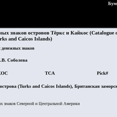
Бум
ных знаков островов
Тёркс и Кайкос
(Catalogue 
rks and Caicos Islands
)
 денежных знаков
.В. Соболева
КОС
TCA
Pick#
острова (Turks and Caicos Islands), Британская заморс
х знаков Северной и Центральной Америки