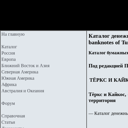
На главную
Каталог денеж
banknotes of
Tu
Каталог
Каталог бумажных
Россия
Европа
Под редакцией П
Ближний Восток и Азия
Северная Америка
Южная Америка
ТЁРКС И КАЙ
Африка
Австралия и Океания
Тёркс и Кайкос, 
территория
Форум
—
Каталог денежны
Справочная
Статьи