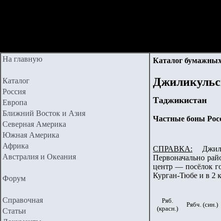
На главную
Каталог бумажных
Джиликульс
Каталог
Россия
Таджикистан
Европа
Ближний Восток и Азия
Частные боны Рос
Северная Америка
Южная Америка
Африка
СПРАВКА:
Джилику
Австралия и Океания
Первоначально рай
центр — посёлок го
Курган-Тюбе и в 2 к
Форум
Справочная
Ряб.
Рябч. (син.)
(красн.)
Статьи