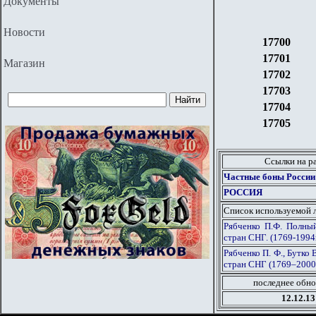
Документы
Новости
17700
17701
Магазин
17702
17703
17704
17705
Ссылки на р
Частные боны России
РОССИЯ
Список используемой 
Рябченко П.Ф. Полны
стран СНГ. (1769-1994г
Рябченко П. Ф., Бутко
стран СНГ (1769–2000 г
последнее обно
12.12.13