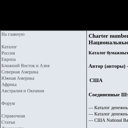
На главную
Charter number 
Национальные
Каталог
Каталог бумажных 
Россия
Европа
Ближний Восток и Азия
Автор (авторы)
Северная Америка
Южная Америка
США
Африка
Австралия и Океания
Соединенные Шта
Форум
— Каталог денежны
— Каталог денежн
Справочная
— США National Ba
Статьи