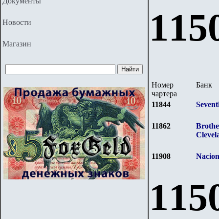
Документы
1
15
Новости
Магазин
Номер
Банк
чартера
11844
Sevent
11862
Brothe
Clevel
11908
Nacion
1
15