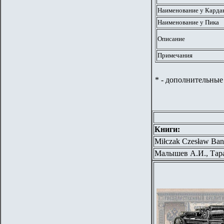
Наименование у Карда
Наименование у Пика
Описание
Примечания
* - дополнительные
Книги:
Miłczak Czesław Bank
Малышев А.И., Тар