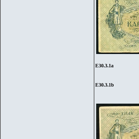
Е30.3.1
a
Е30.3.1
b