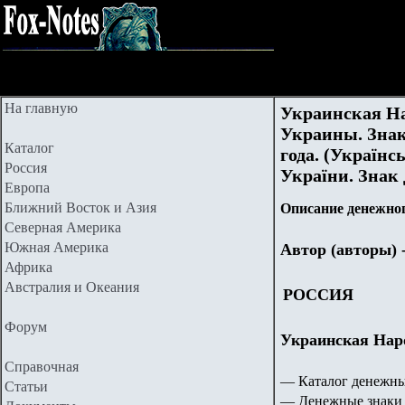
На главную
Украинская На
Украины. Знак
Каталог
года. (Україн
Россия
України. Знак
Европа
Ближний Восток и Азия
Описание денежног
Северная Америка
Южная Америка
Автор (авторы) 
Африка
Австралия и Океания
РОССИЯ
Форум
Украинская Наро
Справочная
— Каталог денежны
Статьи
— Денежные знаки 