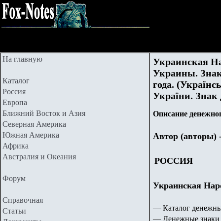
На главную
Украинская На
Украины. Знак
Каталог
года. (Україн
Россия
України. Знак
Европа
Ближний Восток и Азия
Описание денежног
Северная Америка
Южная Америка
Автор (авторы) 
Африка
Австралия и Океания
РОССИЯ
Форум
Украинская Наро
Справочная
— Каталог денежны
Статьи
— Денежные знаки 