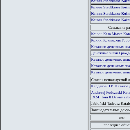
Конин. Stadtkasse Koin
Конин. Stadtkasse Koin
Конин. Stadtkasse Koin
Конин. Stadtkasse Koin
Ссылки на ра
Конин. Kasa Miasta Kon
Конин. Конинская Горо
Каталоги денежных зна
Денежные знаки Гражд
Каталог денежных знак
Каталоги денежных зна
Каталог денежных знак
Список используемой 
Кардаков Н.И. Каталог 
Andrezej Podczaski Kat
1924. Tom II Dawny zabó
Jabłoński Tadeusz Kata
Законодательные докум
нет
последнее обно