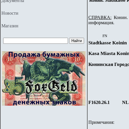
Конин. Stadtkasse K
Документы
Новости
СПРАВКА:
Конин. 
информация.
Магазин
FN
Stadtkasse Koinin
Kasa Miasta Koni
Конинская Город
F1620.26.1
NL
Примечания: