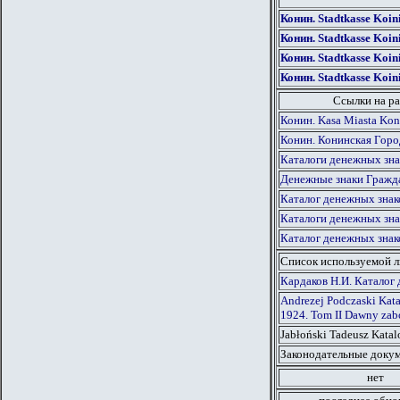
Конин. Stadtkasse Koin
Конин. Stadtkasse Koin
Конин. Stadtkasse Koin
Конин. Stadtkasse Koin
Ссылки на ра
Конин. Kasa Miasta Kon
Конин. Конинская Горо
Каталоги денежных зна
Денежные знаки Гражд
Каталог денежных знак
Каталоги денежных зна
Каталог денежных знак
Список используемой 
Кардаков Н.И. Каталог 
Andrezej Podczaski Kat
1924. Tom II Dawny zabó
Jabłoński Tadeusz Kata
Законодательные докум
нет