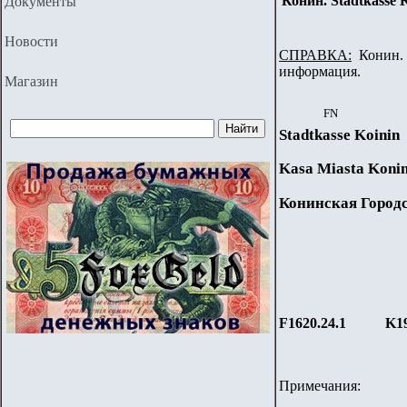
Конин. Stadtkasse K
Документы
Новости
СПРАВКА:
Конин. 
информация.
Магазин
FN
Stadtkasse Koinin
Kasa Miasta Koni
Конинская Город
F1620.24.1
K19
Примечания: