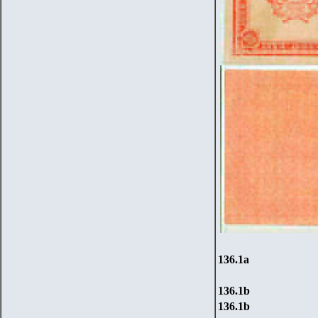
136.1
a
136.1
b
136.1
b