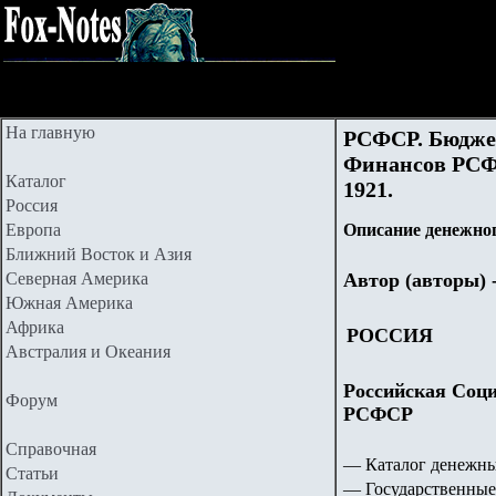
На главную
РСФСР. Бюджет
Финансов РСФ
Каталог
1921.
Россия
Европа
Описание денежног
Ближний Восток и Азия
Северная Америка
Автор (авторы) 
Южная Америка
Африка
РОССИЯ
Австралия и Океания
Российская Соци
Форум
РСФСР
Справочная
— Каталог денежны
Статьи
— Государственные