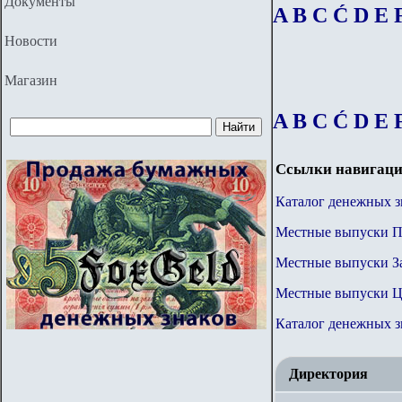
Документы
A
B
C
Ć
D
E
Новости
Магазин
A
B
C
Ć
D
E
Ссылки навигаци
Каталог денежных з
Местные выпуски П
Местные выпуски 
Местные выпуски 
Каталог денежных 
Директория