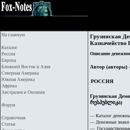
На главную
Грузинская Де
Казначейство Г
Каталог
Описание денежног
Россия
Европа
Автор (авторы) 
Ближний Восток и Азия
Северная Америка
Южная Америка
РОССИЯ
Африка
Австралия и Океания
Грузинская Дем
რესპუბლიკა)
Форум
— Каталог денежны
Справочная
— Денежные знаки 
Статьи
— Государственные