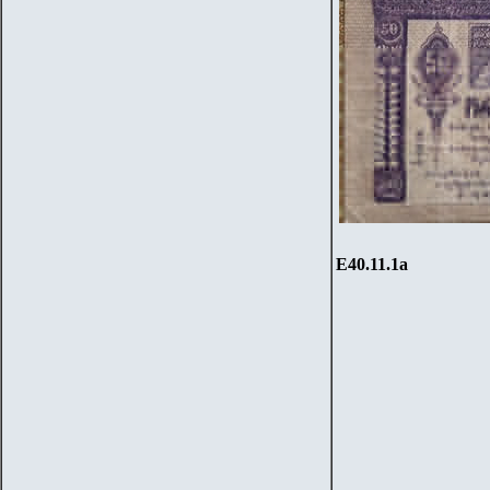
Е
40
.
1
1.1a