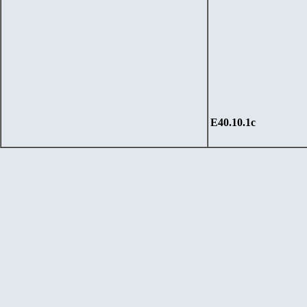
Е
40
.
10
.1
c