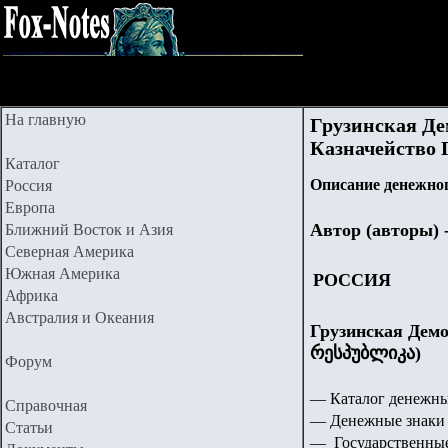
На главную
Грузинская Де
Казначейство Г
Каталог
Описание денежног
Россия
Европа
Автор (авторы) 
Ближний Восток и Азия
Северная Америка
Южная Америка
РОССИЯ
Африка
Австралия и Океания
Грузинская Дем
რესპუბლიკა)
Форум
— Каталог денежны
Справочная
— Денежные знаки 
Статьи
— Государственные