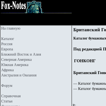
На главную
Британский Гон
Каталог бумажных
Каталог
Россия
Под редакцией П
Европа
Ближний Восток и Азия
Северная Америка
ГОНКОНГ
Южная Америка
Африка
Британский Гонк
Австралия и Океания
— Каталог бумажны
Форум
— Каталог бумажны
Справочная
Статьи
Р: