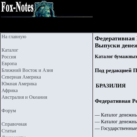
На главную
Федеративная Р
Выпуски денеж
Каталог
Каталог бумажных
Россия
Европа
Под редакцией П
Ближний Восток и Азия
Северная Америка
Южная Америка
БРАЗИЛИЯ
Африка
Австралия и Океания
Федеративная Рес
Форум
— Каталог денежн
— Каталог денежны
Справочная
— Государственные
Статьи