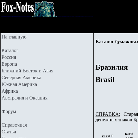
На главную
Каталог бумажных 
Каталог
Россия
Европа
Бразилия
Ближний Восток и Азия
Северная Америка
Brasil
Южная Америка
Африка
Австралия и Океания
Форум
СПРАВКА:
Старая 
денежных знаков Бр
Справочная
Статьи
кат.#
кат.# Р