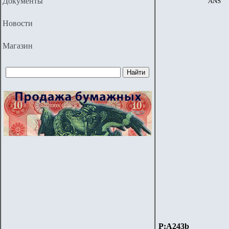
Документы
ANS
Новости
Магазин
P:
A243b