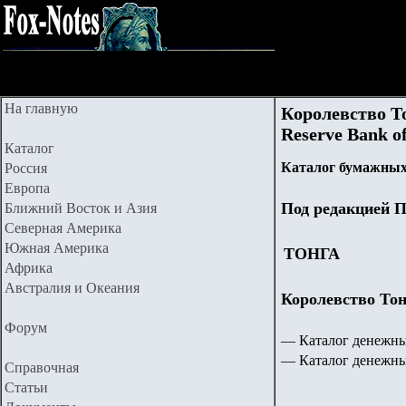
На главную
Королевство То
Reserve Bank of
Каталог
Каталог бумажных
Россия
Европа
Под редакцией П
Ближний Восток и Азия
Северная Америка
Южная Америка
ТОНГА
Африка
Австралия и Океания
Королевство Тонг
Форум
—
Каталог денежны
— Каталог денежных 
Справочная
Статьи