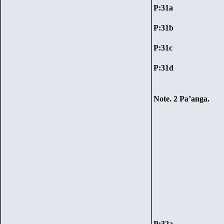
P:
31
a
P:
31
b
P:
31
c
P:
31
d
Note.
2 Pa’anga
.
P:
3
2
a