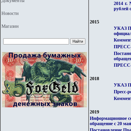
Документы
2014 г.
рублей 
Новости
2015
Магазин
УКАЗ П
официал
Коммент
ПРЕСС-Р
Постан
обращен
ПРЕСС-Р
2018
УКАЗ П
Пресс-р
Коммент
2019
Информационное со
обращение с 20 мая
Постановление Пра