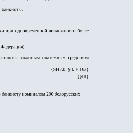
ы банкноты.
ки при одновременной возможности более
 Федерация).
остаются законным платежным средством
{SH2.0: §II. F-D/а}
{§I
II
}
ю банкноту номиналом 200 белорусских