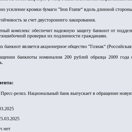
ано усиление кромки бумаги ”Iron Frame“ вдоль длинной сторон
ойчивость за счет двустороннего лакирования.
ный комплекс обеспечит надежную защиту банкнот от поддел
безошибочной проверки их подлинности гражданами.
х банкнот является акционерное общество ”Гознак“ (Российская
ащении банкноты номиналом 200 рублей образца 2009 года 
ь.
мента:
:
Пресс-релиз. Национальный банк выпускает в обращение нову
03.2025
25.03.2025
у:
нет