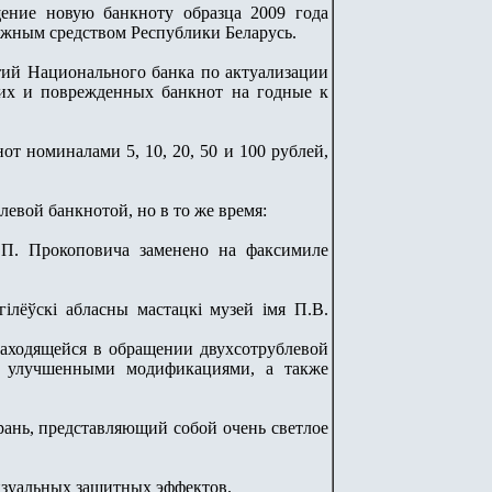
ение новую банкноту образца 2009 года
ежным средством Республики Беларусь.
тий Национального банка по актуализации
тхих и поврежденных банкнот на годные к
т номиналами 5, 10, 20, 50 и 100 рублей,
евой банкнотой, но в то же время:
.П. Прокоповича заменено на факсимиле
ілёўскі абласны мастацкі музей імя П.В.
находящейся в обращении двухсотрублевой
х улучшенными модификациями, а также
ань, представляющий собой очень светлое
изуальных защитных эффектов.