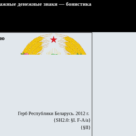
ажные денежные знаки — бонистика
ую
Герб Республики Беларусь. 2012 г.
{SH2.0: §I. F-А/а}
{§I
I
}