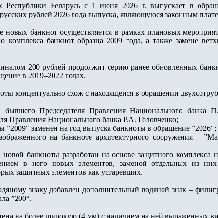
 Республики Беларусь с 1 июня 2026 г. выпускает в обращ
русских рублей 2026 года выпуска, являющуюся законным плат
е новых банкнот осуществляется в рамках плановых мероприя
го комплекса банкнот образца 2009 года, а также замене ве
иналом 200 рублей продолжит серию ранее обновленных банкно
ение в 2019–2022 годах.
оты концептуально схож с находящейся в обращении двухсотрубл
и бывшего Председателя Правления Национального банка П
ля Правления Национального банка Р.А. Головченко;
ы ”2009“ заменен на год выпуска банкноты в обращение ”2026“;
зображенного на банкноте архитектурного сооружения – ”Маг
 новой банкноты разработан на основе защитного комплекса 
ением в него новых элементов, заменой отдельных из ни
рых защитных элементов как устаревших.
дяному знаку добавлен дополнительный водяной знак – филигр
ла ”200“.
нена на более широкую (4 мм) с наличием на ней выраженных в