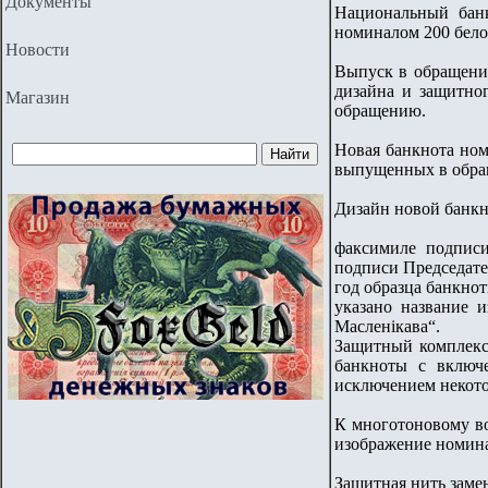
Документы
Национальный банк
номиналом 200 бело
Новости
Выпуск в обращени
дизайна и защитно
Магазин
обращению.
Новая банкнота ном
выпущенных в обращ
Дизайн новой банкн
факсимиле подпис
подписи Председате
год образца банкнот
указано название и
Масленікава“.
Защитный комплекс
банкноты с включ
исключением некото
К многотоновому во
изображение номина
Защитная нить заме