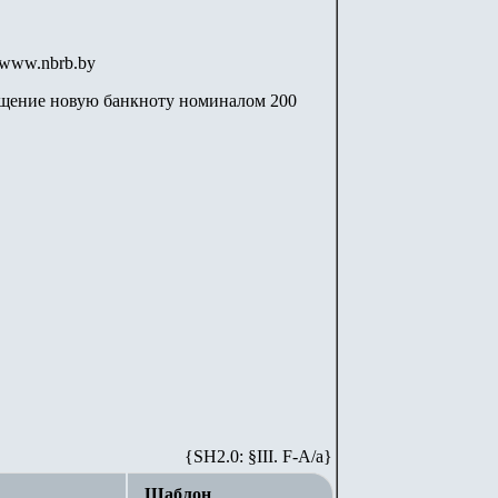
/www.nbrb.by
ащение новую банкноту номиналом 200
{SH2.0: §III. F-A/а}
Шаблон