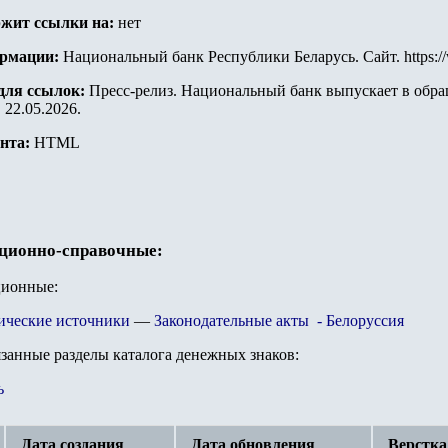
ержит ссылки на:
нет
ормации:
Национальный банк Республики Беларусь. Сайт. https:/
 для ссылок:
Пресс-релиз. Национальный банк выпускает в обр
 22.05.2026.
ента:
HTML
ационно-справочные:
ционные:
ические источники
—
Законодательные акты - Белоруссия
язанные разделы каталога денежных знаков:
ь
Дата создания
Дата обновления
Верстка