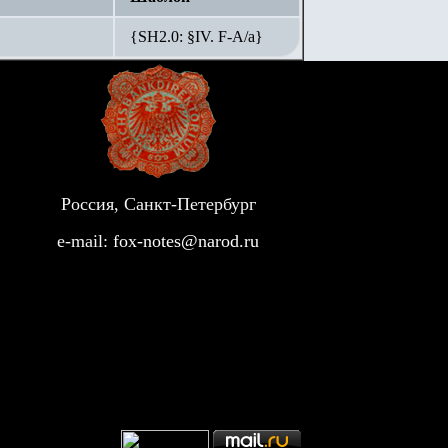
{SH2.0: §IV. F-А/а}
Россия, Санкт-Петербург
e-mail:
fox-notes@narod.ru