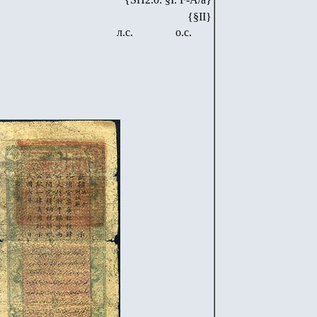
{§II}
л.с.
о.с.