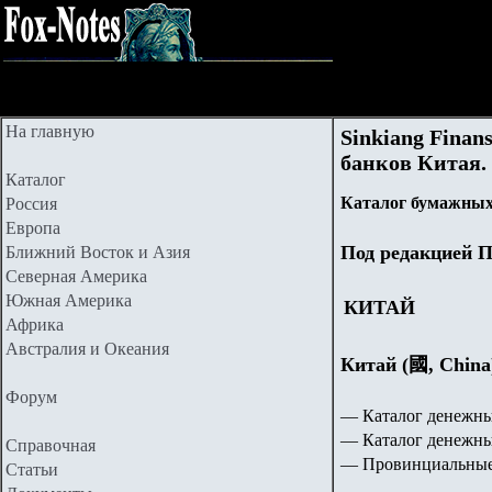
На главную
Sinkiang Fina
банков Китая.
Каталог
Каталог бумажных
Россия
Европа
Под редакцией П
Ближний Восток и Азия
Северная Америка
Южная Америка
КИТАЙ
Африка
Австралия и Океания
Китай (國, China
Форум
—
Каталог денежны
—
Каталог денежны
Справочная
—
Провинциальные
Статьи