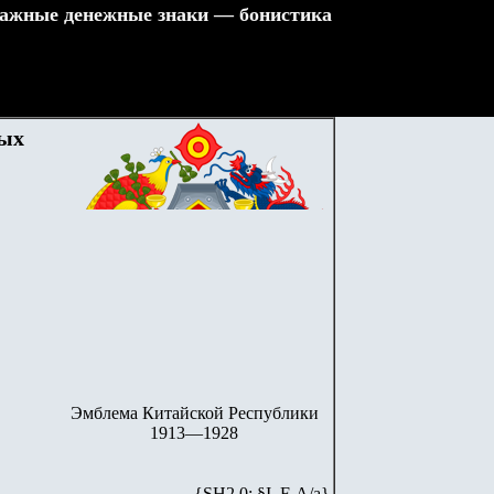
ажные денежные знаки — бонистика
ных
Эмблема Китайской Республики
1913—1928
{SH2.0: §I. F-А/а}