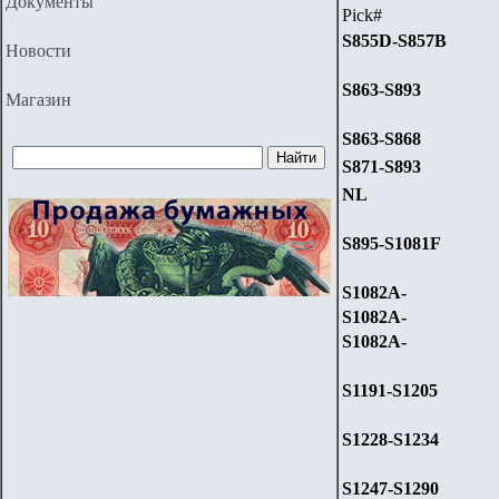
Документы
Pick#
S
855D-S857B
Новости
S863-S893
Магазин
S863-S868
S871-S893
NL
S895-S1081F
S1082A-
S1082A-
S1082A-
S1191-S1205
S
1228
-S
1234
S1247-S1290