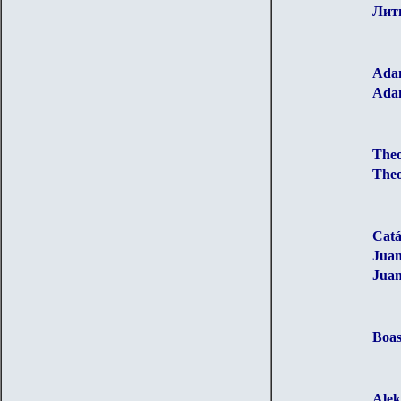
Лит
Adam
Adam
Theo
Theo
Catá
Juan
Juan
Boas
Alek