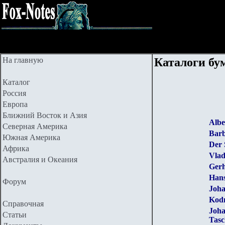
На главную
Каталоги бу
Каталог
Россия
Европа
Ближний Восток и Азия
Albe
Северная Америка
Barb
Южная Америка
Der 
Африка
Vla
Австралия и Океания
Gerh
Hans
Форум
Joha
Kodn
Справочная
Joha
Статьи
Tasc