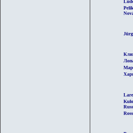
Lude
Peli
Nov
Jürg
Кли
Лопа
Март
Хари
Lare
Kulo
Russ
Ross