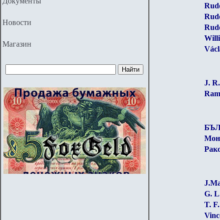
Документы
Rudo
Rudo
Новости
Rudo
Wil
Магазин
Vác
J. R
Ramj
БЪ
Мон
Рако
J.Ma
G. L
T. F
Vinc