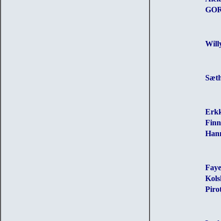
GOR
Will
Sæth
Erkk
Finn
Hann
Faye
Kols
Piro