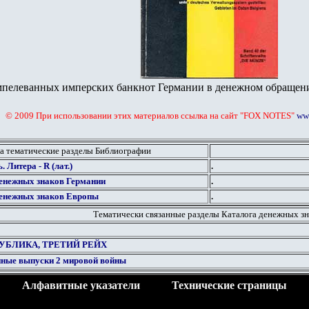
пелеванных имперских банкнот Германии в денежном обращени
© 2009 При использовании этих материалов ссылка на сайт "FOX NOTES"
www
а тематические разделы Библиографии
ь.
Литера - R (лат.)
.
енежных знаков Германии
.
енежных знаков Европы
.
Тематически связанные разделы Каталога денежных зн
УБЛИКА, ТРЕТИЙ РЕЙХ
нные выпуски 2 мировой войны
Алфавитные указатели
Технические страницы