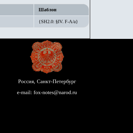
Шаблон
{SH2.0: §IV. F-А/а}
Россия, Санкт-Петербург
e-mail:
fox-notes@narod.ru