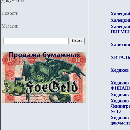
Документы
Новости
Халецк
Халецк
Магазин
Халецк
ПИГМЕ
Харитоно
ХИТАЛЬС
Ходяков 
Ходяко
ФИНАНС
Ходяков 
Ходяков 
Ленингра
№ 1./
Ходяков 
документ