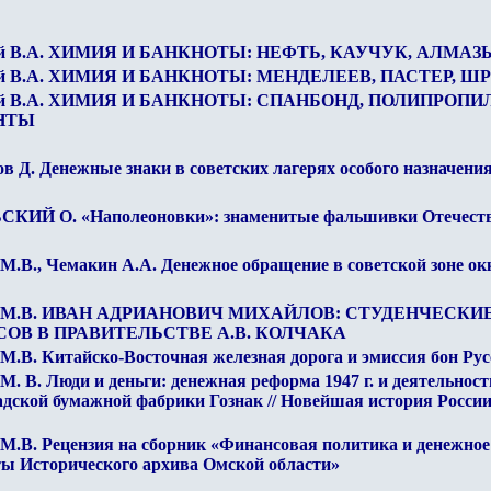
ий В.А. ХИМИЯ И БАНКНОТЫ: НЕФТЬ, КАУЧУК, АЛМАЗ
ий В.А. ХИМИЯ И БАНКНОТЫ: МЕНДЕЛЕЕВ, ПАСТЕР, Ш
ий В.А. ХИМИЯ И БАНКНОТЫ: СПАНБОНД, ПОЛИПРОП
НТЫ
в Д. Денежные знаки в советских лагерях особого назначения 
КИЙ О. «Наполеоновки»: знаменитые фальшивки Отечест
М.В., Чемакин А.А. Денежное обращение в советской зоне ок
в М.В. ИВАН АДРИАНОВИЧ МИХАЙЛОВ: СТУДЕНЧЕСК
ОВ В ПРАВИТЕЛЬСТВЕ А.В. КОЛЧАКА
М.В. Китайско-Восточная железная дорога и эмиссия бон Русс
М. В. Люди и деньги: денежная реформа 1947 г. и деятельност
дской бумажной фабрики Гознак // Новейшая история России.
М.В. Рецензия на сборник «Финансовая политика и денежное
ы Исторического архива Омской области»