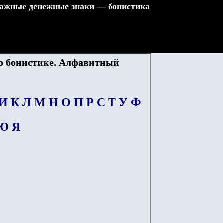
ажные денежные знаки — бонистика
по бонистике. Алфавитный
И
К
Л
М
Н
О
П
Р
С
Т
У
Ф
Ю
Я