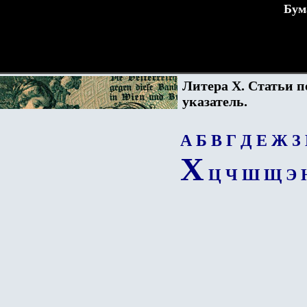
Бум
Литера Х. Статьи 
указатель.
А
Б
В
Г
Д
Е
Ж
З
Х
Ц
Ч
Ш
Щ
Э