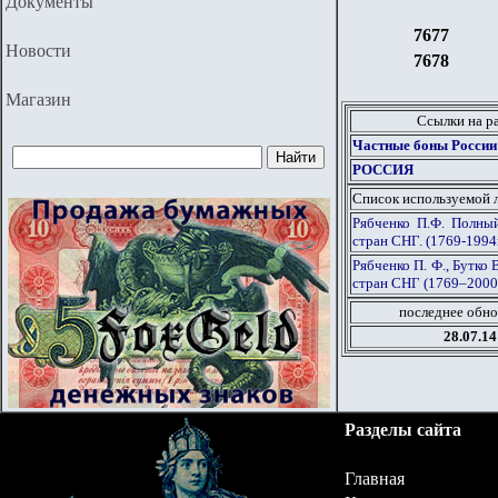
Документы
7677
Новости
7678
Магазин
Ссылки на р
Частные боны России
РОССИЯ
Список используемой 
Рябченко П.Ф. Полны
стран СНГ. (1769-1994г
Рябченко П. Ф., Бутко
стран СНГ (1769–2000 
последнее обно
28.07.14
Разделы сайта
Главная