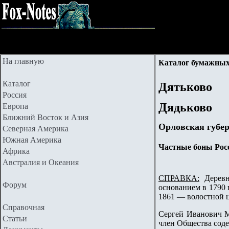
На главную
Каталог бумажных
Каталог
Дятьково
Россия
Дядьково
Европа
Ближний Восток и Азия
Орловская губе
Северная Америка
Южная Америка
Частные боны Рос
Африка
Австралия и Океания
СПРАВКА:
Деревня
Форум
основанием в 1790 
1861 — волостной ц
Справочная
Сергей Иванович М
Статьи
член Общества сод