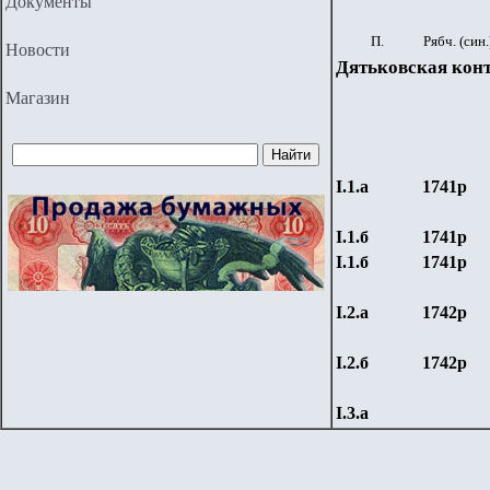
Документы
П.
Рябч. (син.
Новости
Дятьковская кон
Магазин
I.1.а
1741р
I.1.б
1741р
I.1.б
1741р
I.2.а
1742р
I.2.б
1742р
I.3.а