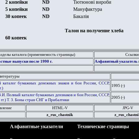
2 копейки
ND
Тютюнов
i
вироби
5 копейки
ND
Мануфактура
30 копеек
ND
Бакал
i
я
Талон на получение хлеба
60 копеек
азделы каталога (применяемость страницы)
Ссылки
астные выпуски после 1990 г.
Алфавитный указатель г
литературы
й каталог бумажных денежных знаков и бон России, СССР,
1995 (-)
.)
 В.И. Полный каталог бумажных дензнаков и бон России, СССР,
2005 (-)
гг.) Т. 3. Боны стран СНГ и Прибалтики
вление
HTML
-V
JPG
-V
z_rus_chastnik
z_rus_chastni
Алфавитные указатели
Технические страницы