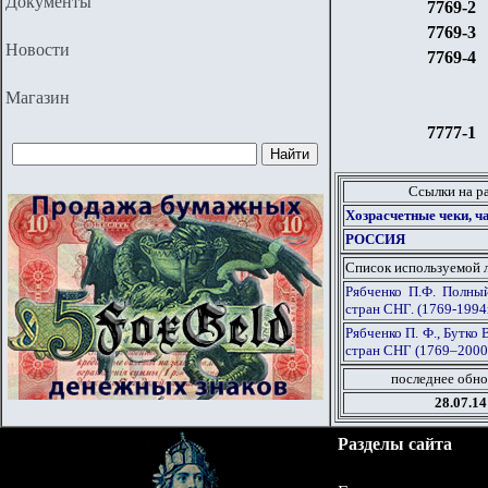
Документы
7769-2
7769-3
Новости
7769-4
Магазин
7777-1
Ссылки на р
Хозрасчетные чеки, ч
РОССИЯ
Список используемой 
Рябченко П.Ф. Полны
стран СНГ. (1769-1994г
Рябченко П. Ф., Бутко
стран СНГ (1769–2000 
последнее обно
28.07.14
Разделы сайта