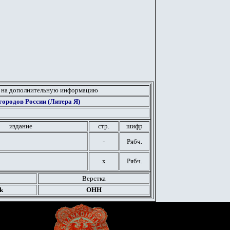
 на дополнительную информацию
ородов России (Литера Я)
издание
стр.
шифр
-
Рябч.
х
Рябч.
Верстка
k
ОНН