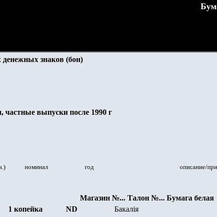
Бум
 денежных знаков (бон)
, частные выпуски после 1990 г
.)
номинал
год
описание/пр
Магазин №... Талон №... Бумага белая
1 копейка
ND
Бакал
i
я