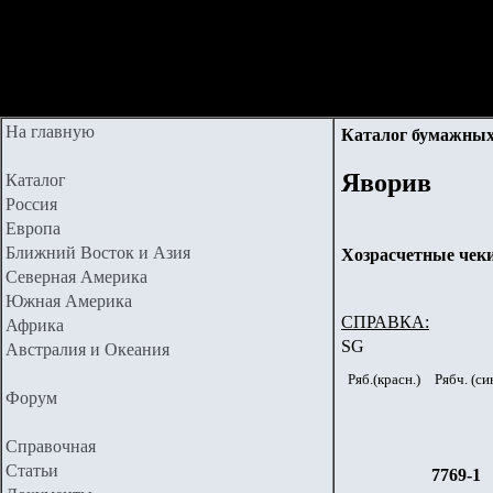
На главную
Каталог бумажных
Яворив
Каталог
Россия
Европа
Ближний Восток и Азия
Хозрасчетные чеки
Северная Америка
Южная Америка
СПРАВКА:
Африка
SG
Австралия и Океания
Ряб.(красн.)
Рябч. (син
Форум
Справочная
Статьи
7769-1