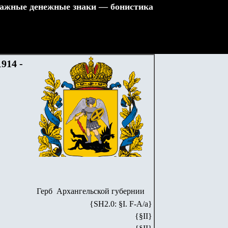
ажные денежные знаки — бонистика
914 -
Герб Архангельской губернии
{SH2.0: §I. F-А/а}
{§II}