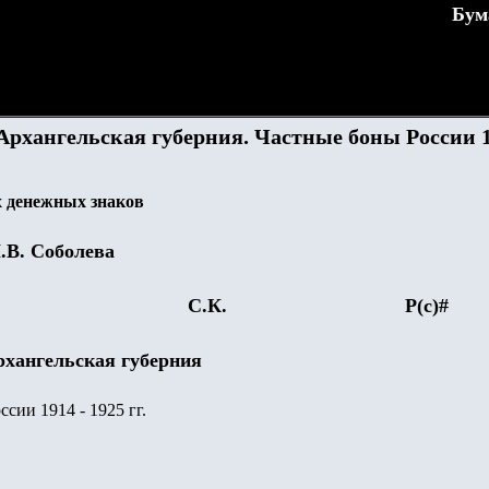
Бум
Архангельская губерния. Частные боны России 1
 денежных знаков
.В. Соболева
С.К.
Р(с)#
рхангельская губерния
сии 1914 - 1925 гг.