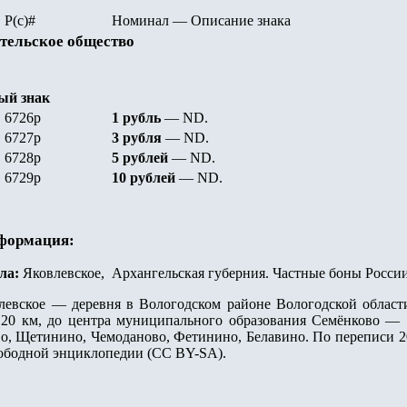
Р(с)#
Номинал
—
Описание знака
тельское общество
ый знак
6726р
1 рубль
—
ND
.
6727р
3 рубля
—
ND
.
67
28р
5 рублей
—
ND
.
6729р
10 рублей
—
ND
.
нформация:
ла:
Яковлевское, Архангельская губерния. Частные боны России 
левское — деревня в Вологодском районе Вологодской области
20 км, до центра муниципального образования Семёнково —
о, Щетинино, Чемоданово, Фетинино, Белавино. По переписи 2
ободной энциклопедии (CC BY-SA).