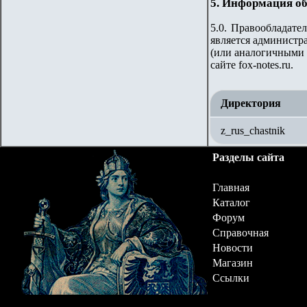
5. Информация об
5.0. Правообладате
является администра
(или аналогичными 
сайте fox-notes.ru.
Директория
z_rus_chastnik
Разделы сайта
Главная
Каталог
Форум
Справочная
Новости
Магазин
Ссылки