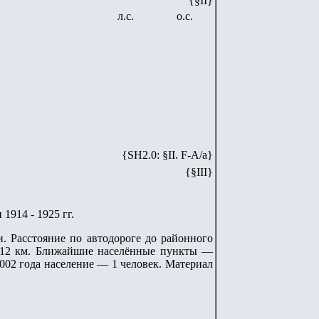
{§II}
л.с.
о.с.
{SH
2
.
0
: §II. F-A/
a
}
{§III}
1914 - 1925 гг.
. Расстояние по автодороге до районного
 12 км. Ближайшие населённые пункты —
002 года население — 1 человек. Материал