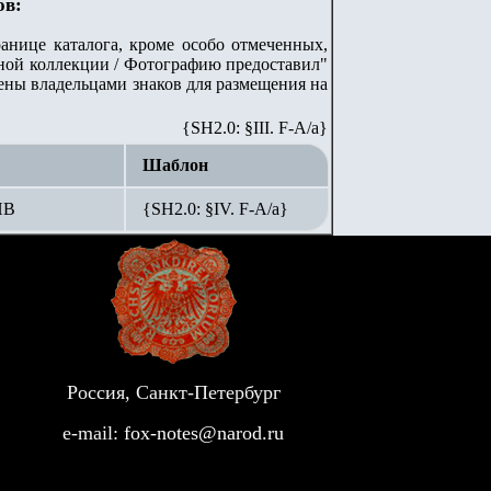
ов:
анице каталога, кроме особо отмеченных,
стной коллекции / Фотографию предоставил"
лены владельцами знаков для размещения на
{SH2.0: §III. F-A/а}
Шаблон
ПВ
{SH2.0: §IV. F-А/а}
Россия, Санкт-Петербург
e-mail:
fox-notes@narod.ru