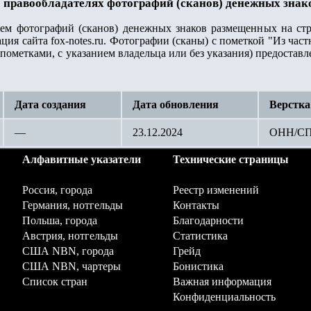
 правообладателях фотографий (сканов) денежных знак
лем фотографий (сканов) денежных знаков размещенных на стр
ция сайта fox-notes.ru. Фотографии (сканы) с пометкой "Из ча
пометками, с указанием владельца или без указания) предостав
Дата создания
Дата обновления
Верстка
—
23.12.2024
ОНН/С
Алфавитные указатели
Технические страницы
Россия, города
Реестр изменений
Германия, нотгельды
Контакты
Польша, города
Благодарности
Австрия, нотгельды
Статистика
США NBN, города
Грейд
США NBN, чартеры
Бонистика
Список стран
Важная информация
Конфиденциальность