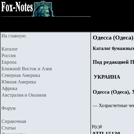
На главную
Одесса (Одеса)
Каталог бумажных
Каталог
Россия
Под редакцией П
Европа
Ближний Восток и Азия
Северная Америка
УКРАИНА
Южная Америка
Африка
Одесса (Одеса),
Австралия и Океания
— Хозрасчетные чек
Форум
Справочная
Р(с)#
Статьи
АТП 15130