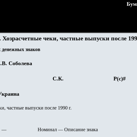
Бум
. Хозрасчетные чеки, частные выпуски после 1990
 денежных знаков
.В. Соболева
С.К.
Р(с)#
 Украина
и, частные выпуски после 1990 г.
—
Номинал
—
Описание знака