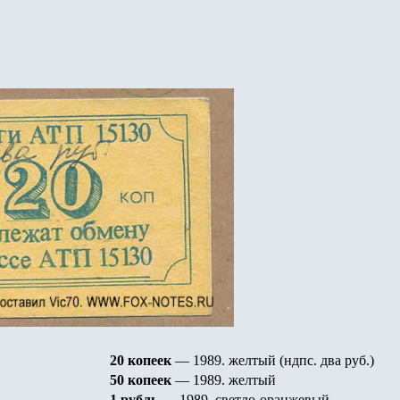
20 копеек
— 1989. желтый (ндпс. два руб.)
50 копеек
— 1989. желтый
1 рубль
— 1989. светло-оранжевый