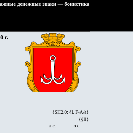
ажные денежные знаки — бонистика
 г.
{SH2.0: §I. F-А/а}
{§II}
л.с.
о.с.