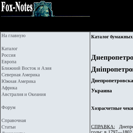
На главную
Каталог бумажных 
Каталог
Россия
Днепропетр
Европа
Дніпропетро
Ближний Восток и Азия
Северная Америка
Днепропетровска
Южная Америка
Африка
Украина
Австралия и Океания
Форум
Хозрасчетные чеки,
Справочная
СПРАВКА:
Днепроп
Статьи
годы; в 1797—1802 