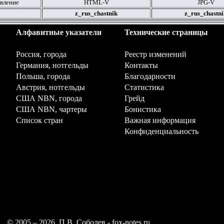
вление
HTML
-V
JPG
-V
z_rus_chastnik
z_rus_chastni
Алфавитные указатели
Технические страницы
Россия, города
Реестр изменений
Германия, нотгельды
Контакты
Польша, города
Благодарности
Австрия, нотгельды
Статистика
США NBN, города
Грейд
США NBN, чартеры
Бонистика
Список стран
Важная информация
Конфиденциальность
© 2005 –
2026, П.В. Соболев - fox-notes.ru.