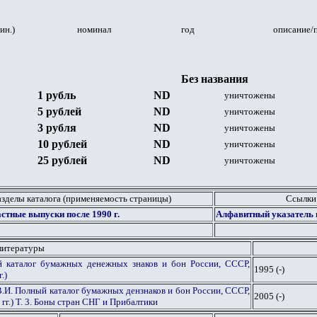
ин.)
номинал
год
описание/
Без названия
1 рубль
ND
уничтожены
5 рублей
ND
уничтожены
3 рубля
ND
уничтожены
10 рублей
ND
уничтожены
25 рублей
ND
уничтожены
азделы каталога (применяемость страницы)
Ссылки
астные выпуски после 1990 г.
Алфавитный указатель г
литературы
й каталог бумажных денежных знаков и бон России, СССР,
1995 (-)
.)
 В.И. Полный каталог бумажных дензнаков и бон России, СССР,
2005 (-)
гг.) Т. 3. Боны стран СНГ и Прибалтики