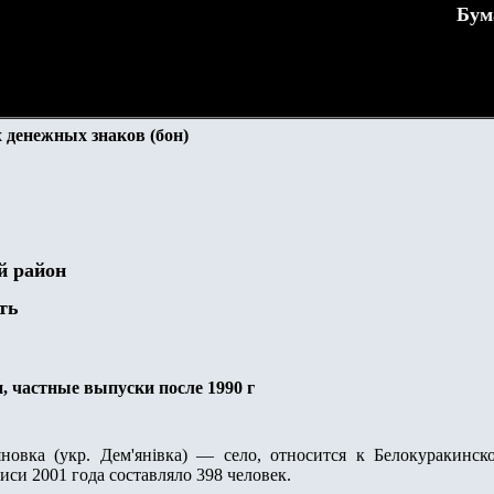
Бум
 денежных знаков (бон)
й район
ть
, частные выпуски после 1990 г
вка (укр. Дем'янівка) — село, относится к Белокуракинск
иси 2001 года составляло 398 человек.