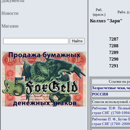
Документы
Ряб.
Рябч. (с
Новости
(красн.)
Колхоз "Заря"
Магазин
7287
7288
7289
7290
7291
Ссылки на р
Хозрасчетные чеки, ч
РОССИЯ
Список используемой 
Рябченко П.Ф. Полны
стран СНГ. (1769-1994г
Рябченко П. Ф., Бутко
стран СНГ (1769–2000 