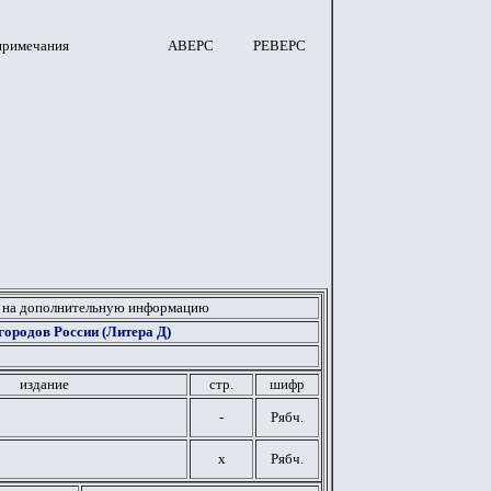
примечания
АВЕРС
РЕВЕРС
 на дополнительную информацию
ородов России (Литера Д)
издание
стр.
шифр
-
Рябч.
х
Рябч.