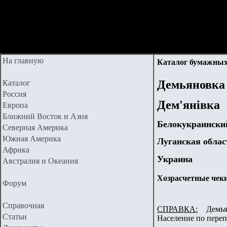
На главную
Каталог бумажных
Демьяновка
Каталог
Россия
Дем'янівка
Европа
Ближний Восток и Азия
Белокукраински
Северная Америка
Южная Америка
Луганская облас
Африка
Украина
Австралия и Океания
Хозрасчетные чеки
Форум
Справочная
СПРАВКА:
Демьяно
Статьи
Население по переп