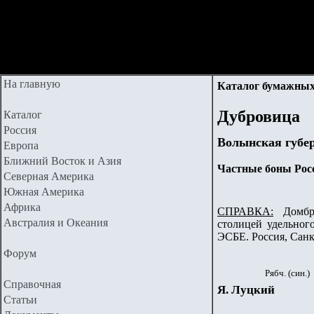
На главную
Каталог бумажных
Дубровица
Каталог
Россия
Волынская губе
Европа
Ближний Восток и Азия
Частные боны Рос
Северная Америка
Южная Америка
Африка
СПРАВКА:
Домбров
Австралия и Океания
столицей удельног
ЭСБЕ. Россия, Сан
Форум
Рябч. (син.)
Справочная
Я. Луцкий
Статьи