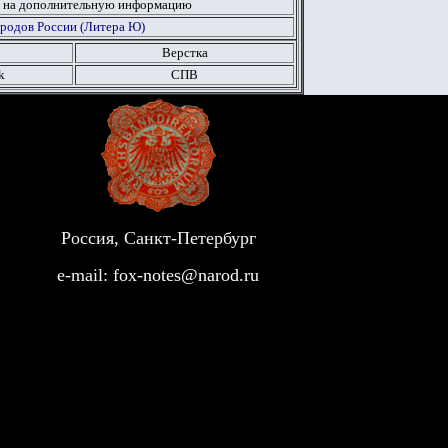
 на дополнительную информацию
ородов России (Литера Ю)
Верстка
k
СПВ
Россия, Санкт-Петербург
e-mail:
fox-notes@narod.ru