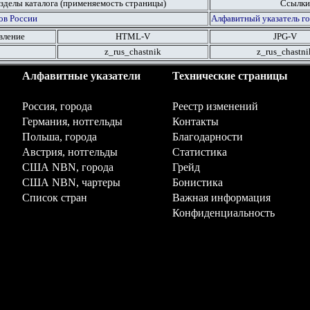
зделы каталога (применяемость страницы)
Ссылки
ов России
Алфавитный указатель г
вление
HTML
-V
JPG
-V
z_rus_chastnik
z_rus_chastni
Алфавитные указатели
Технические страницы
Россия, города
Реестр изменений
Германия, нотгельды
Контакты
Польша, города
Благодарности
Австрия, нотгельды
Статистика
США NBN, города
Грейд
США NBN, чартеры
Бонистика
Список стран
Важная информация
Конфиденциальность