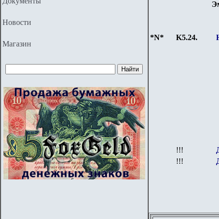
Документы
Э
Новости
*N*
K5.24.
Магазин
!!!
!!!