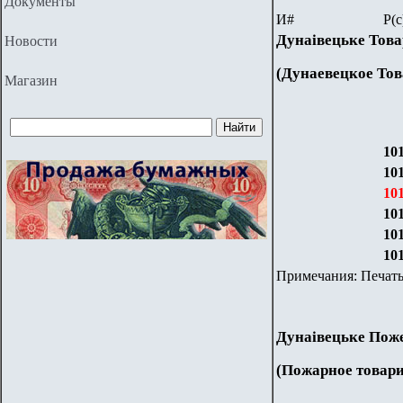
Документы
И
#
Р(с
Дунаiвецьке Това
Новости
(Дунаевецкое То
Магазин
10
10
10
10
10
10
Примечания:
Печать
Дуна
i
вецьке Пож
(Пожарное товар