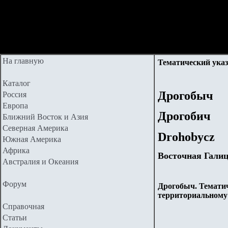
На главную
Тематический указ
Каталог
Дрогобыч
Россия
Европа
Дрогобич
Ближний Восток и Азия
Северная Америка
Drohobycz
Южная Америка
Африка
Восточная Гали
Австралия и Океания
Форум
Дрогобыч. Тематич
территориальному
Справочная
Статьи