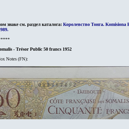
ом знаке см. раздел каталога:
Королевство Тонга. Komisiona P
989.
*****
omalis - Trésor Public
50 francs 1952
ox Notes (FN):