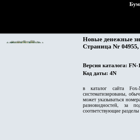
Бум
Новые денежные зна
Страница Nr 04955,
Версия каталога
:
FN-1
Код даты: 4
N
в каталог сайта
Fox-
систематизированы, обыч
может указываться номер
разновидностей, за п
соответствующие разделы 