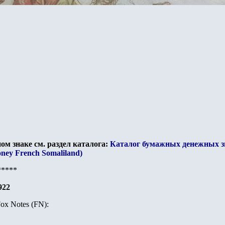
ом знаке см. раздел каталога:
Каталог бумажных денежных з
oney French Somaliland)
*****
922
ox Notes (FN):