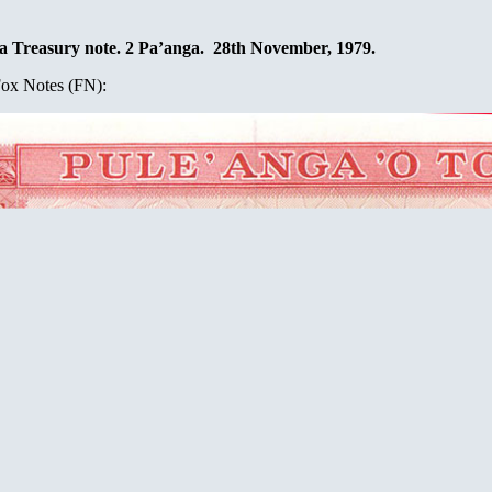
a Treasury note.
2
Pa’anga
.
28th November, 1979.
ox Notes (FN):